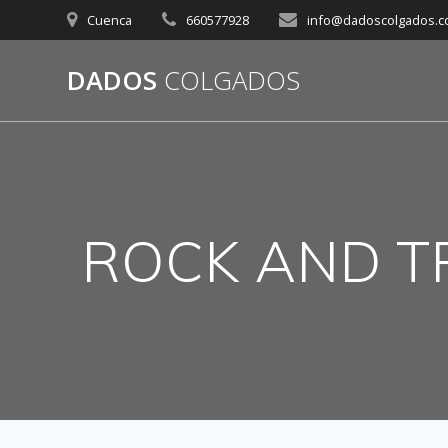
Saltar
Cuenca
660577928
info@dadoscolgados.
al
contenido
DADOS
COLGADOS
ROCK AND TR