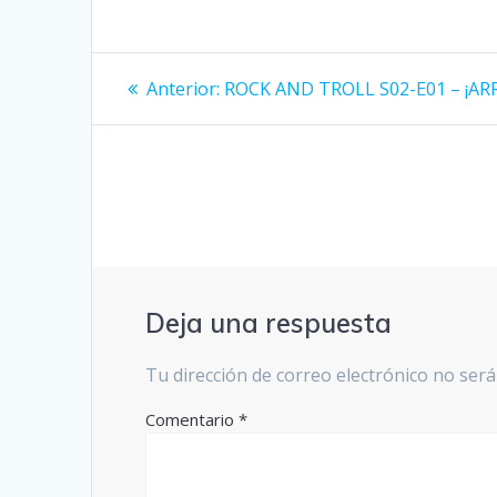
Navegación
Entrada
Anterior:
ROCK AND TROLL S02-E01 – ¡A
anterior:
de
entradas
Deja una respuesta
Tu dirección de correo electrónico no será
Comentario
*