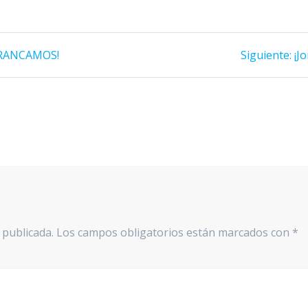
Si
RRANCAMOS!
Siguiente:
¡J
en
 publicada.
Los campos obligatorios están marcados con
*