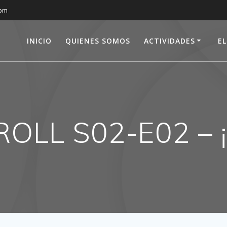
com
INICIO
QUIENES SOMOS
ACTIVIDADES
E
OLL S02-E02 – 