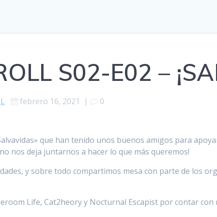
OLL S02-E02 – ¡SA
LL
febrero 16, 2021
|
0
 «Salvavidas» que han tenido unos buenos amigos para apoyar
¡no nos deja juntarnos a hacer lo que más queremos!
vidades, y sobre todo compartimos mesa con parte de los orga
peroom Life, Cat2heory y Nocturnal Escapist por contar co