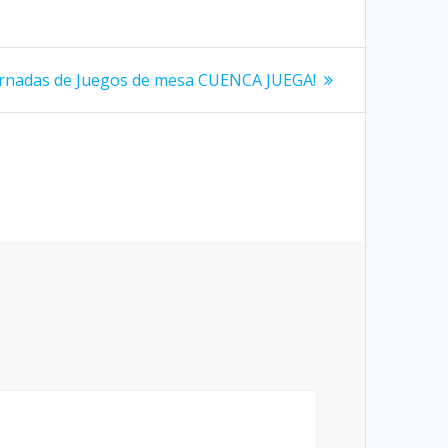
guiente
ornadas de Juegos de mesa CUENCA JUEGA!
trada: