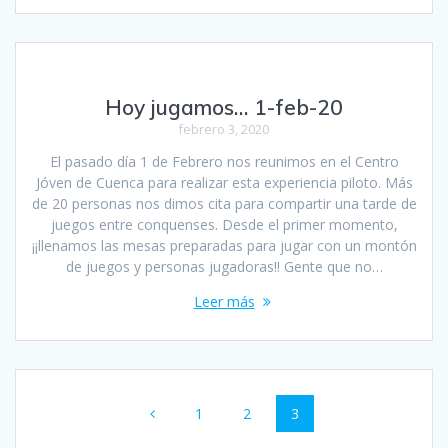
Hoy jugamos… 1-feb-20
febrero 3, 2020
El pasado día 1 de Febrero nos reunimos en el Centro
Jóven de Cuenca para realizar esta experiencia piloto. Más
de 20 personas nos dimos cita para compartir una tarde de
juegos entre conquenses. Desde el primer momento,
¡¡llenamos las mesas preparadas para jugar con un montón
de juegos y personas jugadoras!! Gente que no…
Leer más
Navegación
Página
Página
Página
1
2
3
de