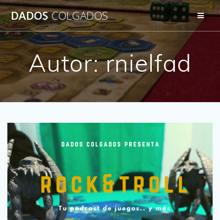
Saltar
DADOS
COLGADOS
al
contenido
Autor:
rnielfad