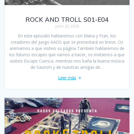
ROCK AND TROLL S01-E04
junio 30, 2020
En este episodio hablaremos con Mana y Fran, los
creadores del juego KAOS que se presentará en breve. Os
animamos a que visiteis su página También hablaremos de
los futuros escapes que vamos a hacer, os invitamos a que
visiteis Escape Cuenca, mientras nos baña la buena música
de Saurom y de nuestras amigas de…
Leer más